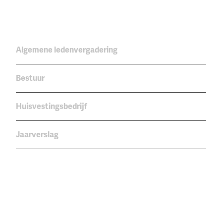
Algemene ledenvergadering
Bestuur
Huisvestingsbedrijf
Jaarverslag