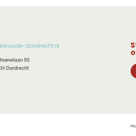
S
@arcade-dordrecht.nl
o
hoevelaan 50
CH Dordrecht
Pri